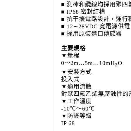
■ 測棒和纜線均採用聚四
■ IP68 密封結構
■ 抗干擾電路設計，運行
■ 12∼28VDC 寬電源供電
■ 採用原裝進口傳感器
主要規格
▼量程
0～2m…5m…10mH
O
2
▼安裝方式
投入式
▼適用流體
對聚四氟乙烯無腐蝕性的
▼工作溫度
-10℃～60℃
▼防護等級
IP 68