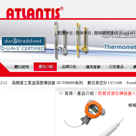
|
繁體中文
|
简体中文
|
關係網頁連結
|
English
|
2
高精度工業溫濕度傳送器 AT-THM80系列
數位真空計 LV116B
Ferr
首頁
/
產品介紹
/
防腐式液位傳送器 LT
規