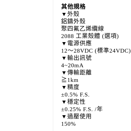
其他規格
▼外殼
鋁鑄外殼
聚四氟乙烯纜線
2088 工業殼體 (選項)
▼電源供應
12～28VDC (標準24VDC)
▼輸出訊號
4~20mA
▼傳輸距離
≧1km
▼精度
±0.5% F.S.
▼穩定性
±0.25% F.S. /年
▼過壓使用
150%