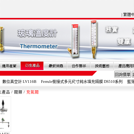
|
繁體
位真空計 LV116B
Ferrule銜接式多元尺寸純水填充隔膜 DS510系列
藍芽旋轉
生產品
/
閥類
/
充氣閥