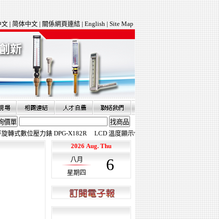
中文
|
简体中文
|
關係網頁連結
|
English
|
Site Map
式數位壓力錶 DPG-X182R
LCD 溫度顯示傳送器 AT-GGT
防腐式液位傳送器 
2026
Aug
.
Thu
八月
6
星期四