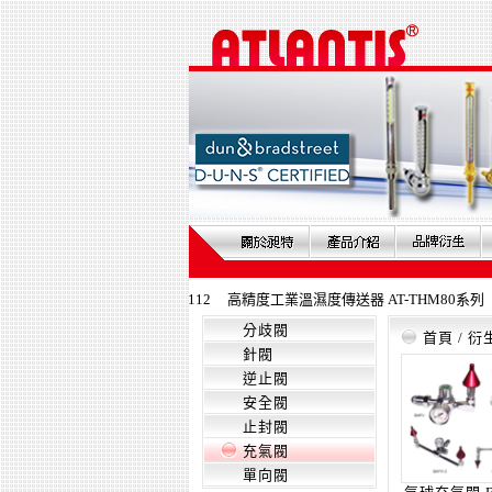
壓力錶(可旋轉式) DPG-X112
高精度工業溫濕度傳送器 AT-THM80系列
數
分歧閥
首頁
/
衍
針閥
逆止閥
安全閥
止封閥
充氣閥
單向閥