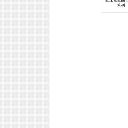
氣球充氣閥 B
系列