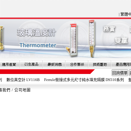
|
繁體
數位真空計 LV116B
Ferrule銜接式多元尺寸純水填充隔膜 DS510系列
藍芽
絡我們
/
公司地圖