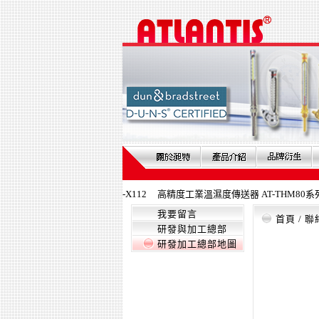
位壓力錶(可旋轉式) DPG-X112
高精度工業溫濕度傳送器 AT-THM80系列
我要留言
首頁
/
聯
研發與加工總部
研發加工總部地圖