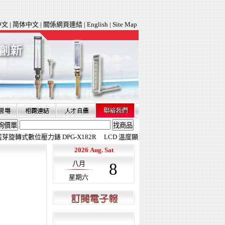
中文
|
简体中文
|
關係網頁連結
|
English
|
Site Map
旋轉式數位壓力錶 DPG-X182R
LCD 溫度顯示傳送器 AT-GGT
防腐式液位傳送器
2026
Aug
.
Sat
八月
8
星期六