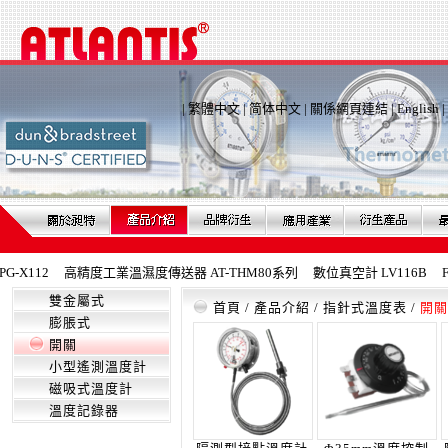
|
繁體中文
|
简体中文
|
關係網頁連結
|
English
|
X112
高精度工業溫濕度傳送器 AT-THM80系列
數位真空計 LV116B
Fe
雙金屬式
首頁
/
產品介紹
/
指針式溫度表
/
開關
膨脹式
開關
小型遙測溫度計
磁吸式溫度計
溫度記錄器